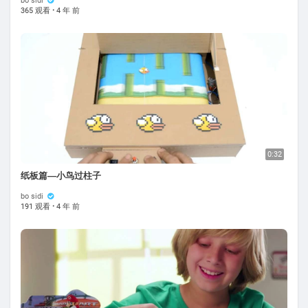
bo sidi
365 观看
·
4 年 前
0:32
纸板篇—小鸟过柱子
bo sidi
191 观看
·
4 年 前