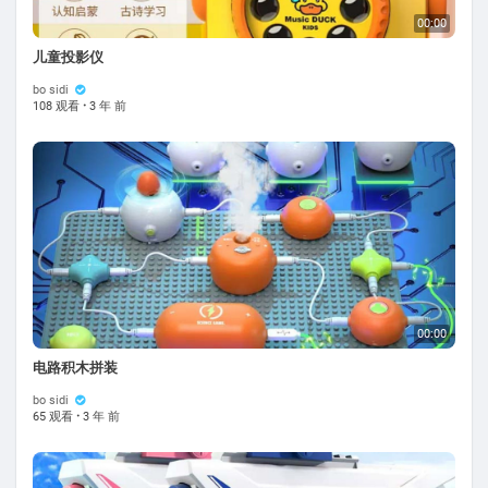
00:00
儿童投影仪
bo sidi
108 观看
·
3 年 前
00:00
电路积木拼装
bo sidi
65 观看
·
3 年 前