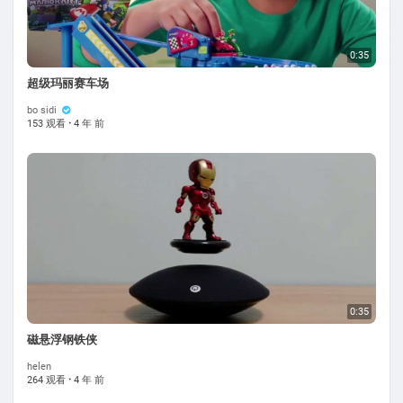
0:35
超级玛丽赛车场
bo sidi
153 观看
·
4 年 前
0:35
磁悬浮钢铁侠
helen
264 观看
·
4 年 前