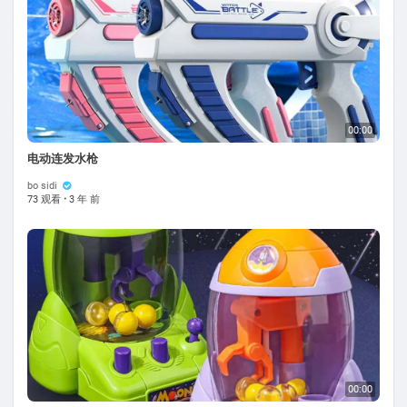
00:00
电动连发水枪
bo sidi
73 观看
·
3 年 前
00:00