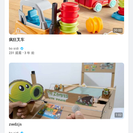
00:00
疯狂叉车
bo sidi
231 观看
·
3 年 前
1:02
zwdzjs