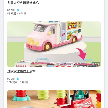
儿童太空火箭抓娃娃机
bo sidi
82 观看
·
3 年 前
00:00
过家家宠物巴士房车
bo sidi
160 观看
·
3 年 前