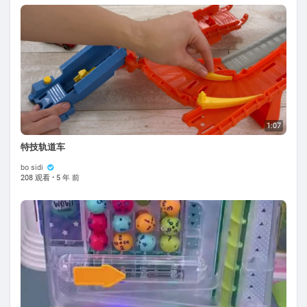
1:07
特技轨道车
bo sidi
208 观看
·
5 年 前