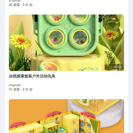
jingxuan
43 观看
·
3 年 前
00:00
自然探索套装户外活动玩具
jingxuan
41 观看
·
3 年 前