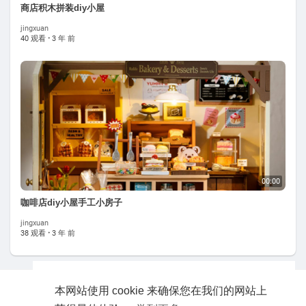
商店积木拼装diy小屋
jingxuan
40 观看
·
3 年 前
00:00
咖啡店diy小屋手工小房子
jingxuan
38 观看
·
3 年 前
本网站使用 cookie 来确保您在我们的网站上
版权所有 © 2026 玩具吧。波斯迪版权所有。