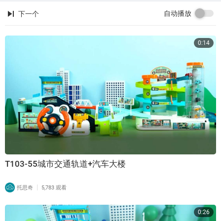
自动播放
下一个
0:14
T103-55城市交通轨道+汽车大楼
|
托思奇
5,783 观看
0:26