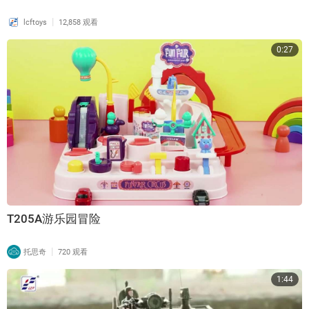
|
lcftoys
12,858 观看
0:27
T205A游乐园冒险
|
托思奇
720 观看
1:44