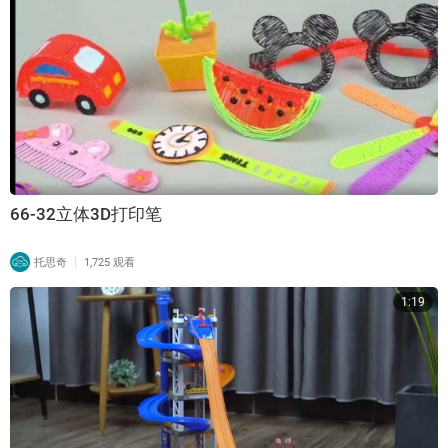
66-32立体3D打印笔
|
托思奇
1,725 观看
1:19