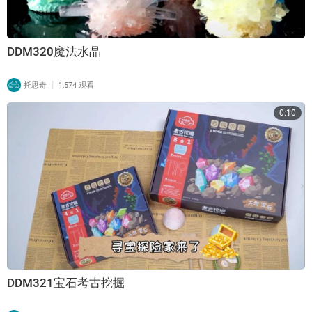
DDM320魔法水晶
|
托思奇
1,574 观看
0:10
DDM321宝石考古挖掘