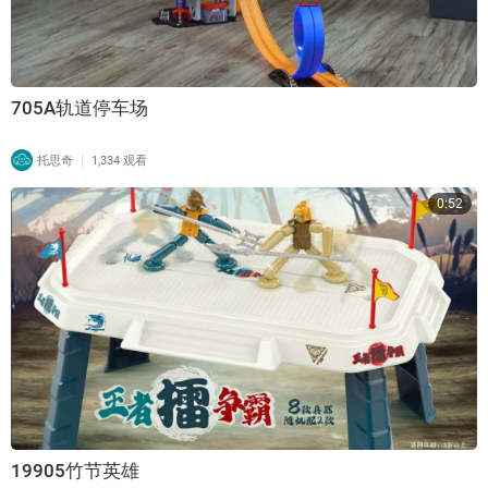
705A轨道停车场
|
托思奇
1,334 观看
0:52
19905竹节英雄