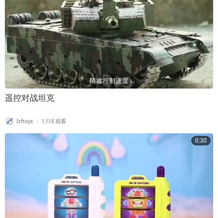
遥控对战坦克
|
lcftoys
1,115 观看
0:30