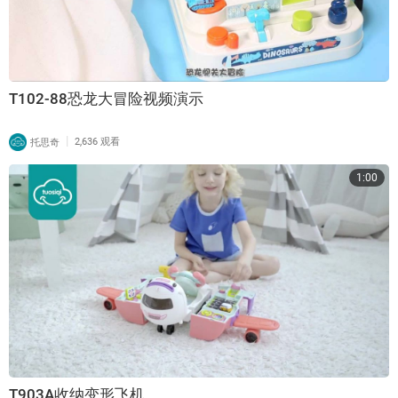
T102-88恐龙大冒险视频演示
|
托思奇
2,636 观看
1:00
T903A收纳变形飞机