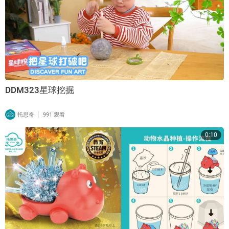
DDM323星球挖掘
|
托思奇
991 观看
0:10