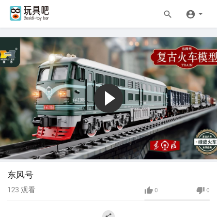
东风号
123
观看
0
0