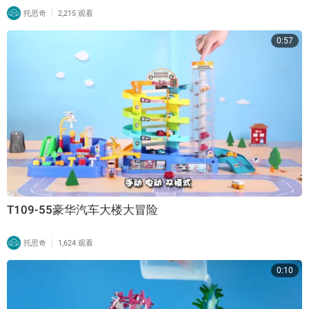
|
托思奇
2,215 观看
0:57
T109-55豪华汽车大楼大冒险
|
托思奇
1,624 观看
0:10