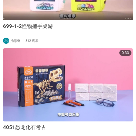
699-1-2怪物捕手桌游
|
托思奇
812 观看
0:33
4051恐龙化石考古