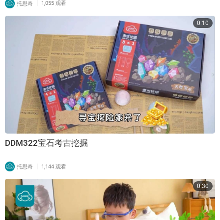
|
托思奇
1,055 观看
0:10
DDM322宝石考古挖掘
|
托思奇
1,144 观看
0:30