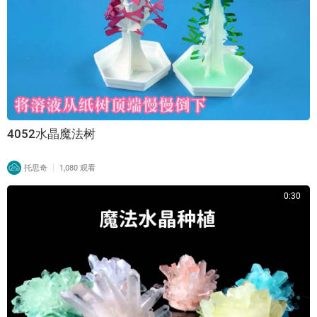
4052水晶魔法树
|
托思奇
1,080 观看
0:30