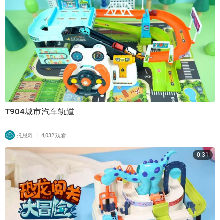
T904城市汽车轨道
|
托思奇
4,032 观看
0:31