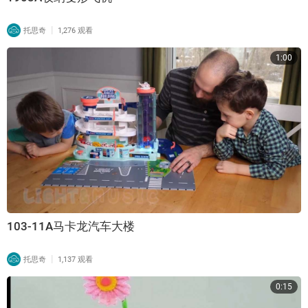
|
托思奇
1,276 观看
1:00
103-11A马卡龙汽车大楼
|
托思奇
1,137 观看
0:15