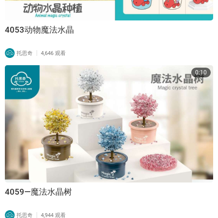
4053动物魔法水晶
|
托思奇
4,646 观看
0:10
4059—魔法水晶树
|
托思奇
4,944 观看