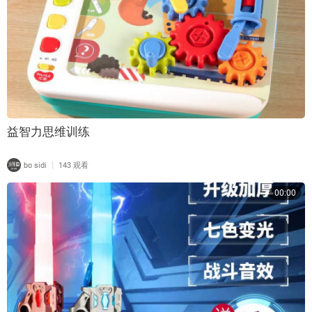
益智力思维训练
|
bo sidi
143 观看
00:00