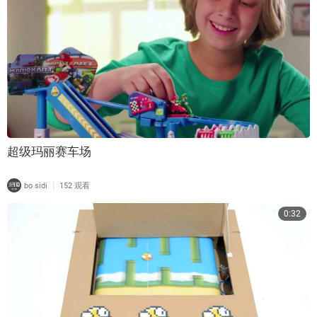
超级玛丽赛车场
|
bo sidi
152 观看
0:32