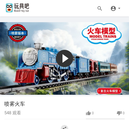
喷雾火车
548
观看
0
0