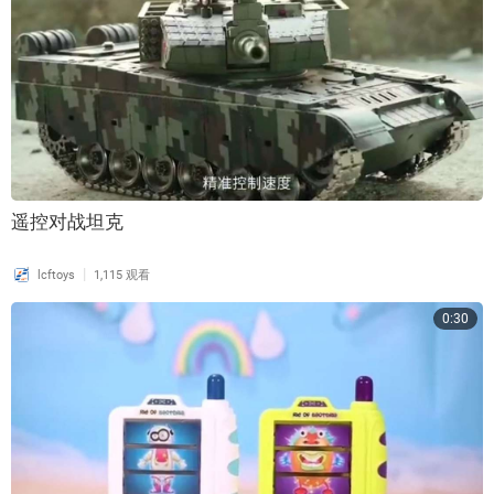
遥控对战坦克
|
lcftoys
1,115 观看
0:30