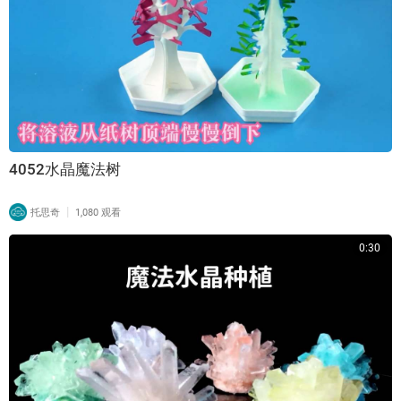
4052水晶魔法树
|
托思奇
1,080 观看
0:30