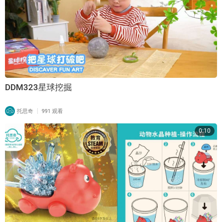
DDM323星球挖掘
|
托思奇
991 观看
0:10