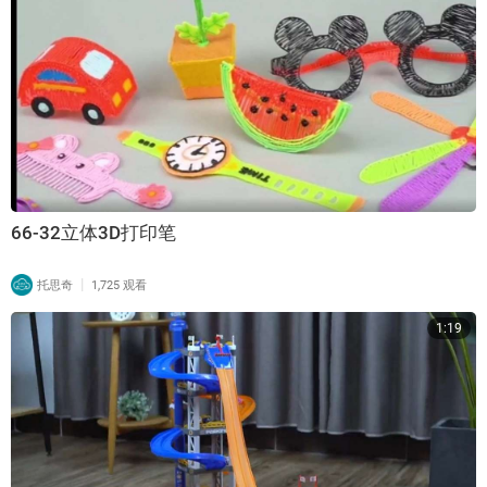
66-32立体3D打印笔
|
托思奇
1,725 观看
1:19