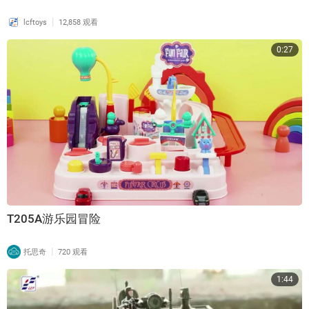
|
lcftoys
12,858 观看
0:27
T205A游乐园冒险
|
托思奇
720 观看
1:44