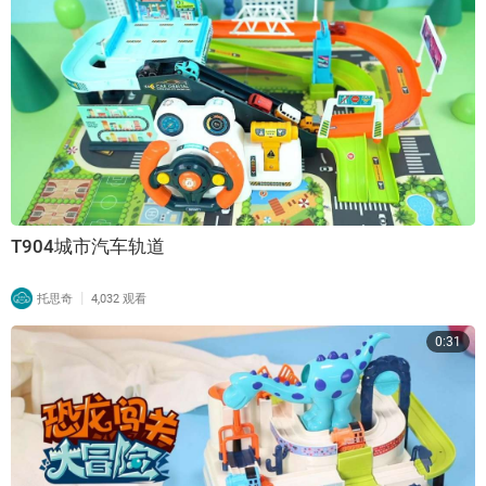
T904城市汽车轨道
|
托思奇
4,032 观看
0:31