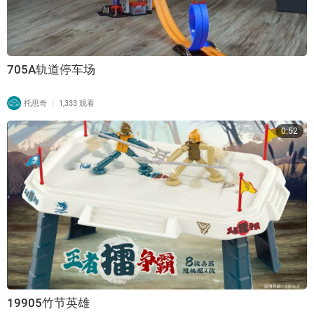
705A轨道停车场
|
托思奇
1,333 观看
0:52
19905竹节英雄