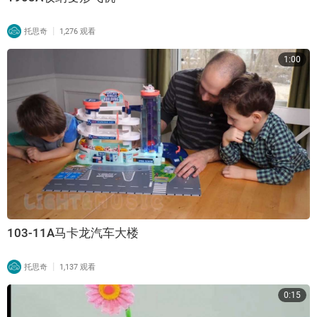
|
托思奇
1,276 观看
1:00
103-11A马卡龙汽车大楼
|
托思奇
1,137 观看
0:15