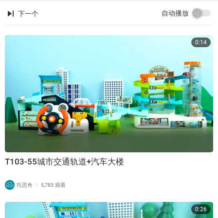
自动播放
下一个
0:14
T103-55城市交通轨道+汽车大楼
|
托思奇
5,783 观看
0:26