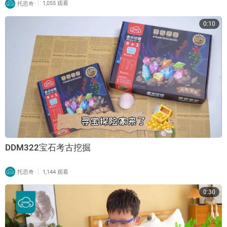
|
托思奇
1,055 观看
0:10
DDM322宝石考古挖掘
|
托思奇
1,144 观看
0:30