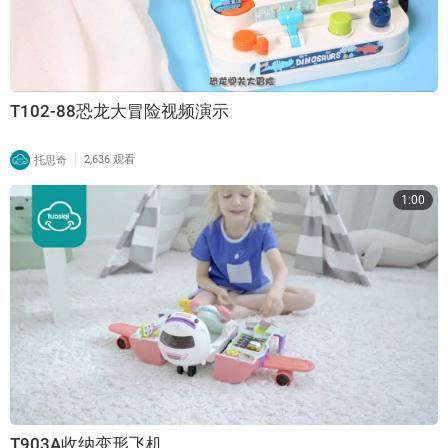
T102-88恐龙大冒险视频演示
|
托思奇
2,636 观看
1:00
T903A收纳变形飞机