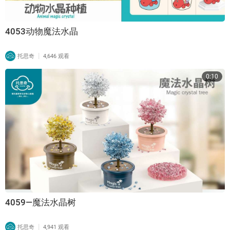
4053动物魔法水晶
|
托思奇
4,646 观看
0:10
4059—魔法水晶树
|
托思奇
4,941 观看