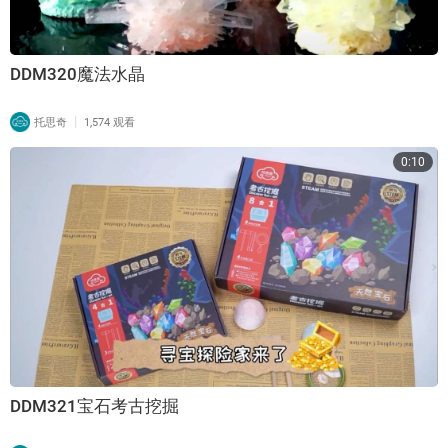
DDM320魔法水晶
|
托思奇
1,574 观看
0:10
DDM321宝石考古挖掘