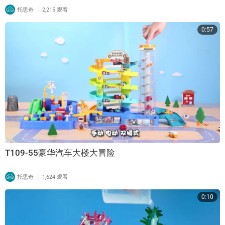
|
托思奇
2,215 观看
0:57
T109-55豪华汽车大楼大冒险
|
托思奇
1,624 观看
0:10