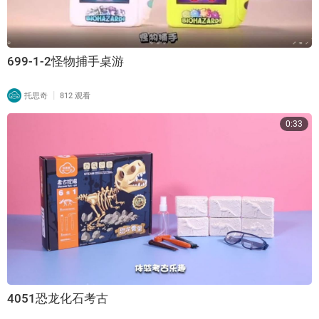
699-1-2怪物捕手桌游
|
托思奇
812 观看
0:33
4051恐龙化石考古