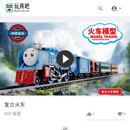
复古火车
697
观看
0
0