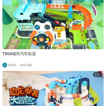
T904城市汽车轨道
|
托思奇
4,034 观看
0:31