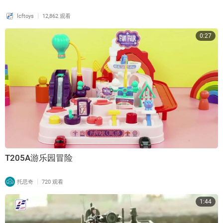
|
lcftoys
12,862 观看
0:27
T205A游乐园冒险
|
托思奇
720 观看
1:44