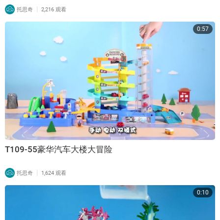
|
托思奇
2,216 观看
0:57
T109-55豪华汽车大楼大冒险
|
托思奇
1,624 观看
0:10