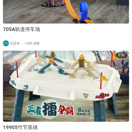
705A轨道停车场
|
托思奇
1,335 观看
0:52
19905竹节英雄