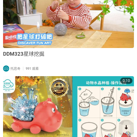
DDM323星球挖掘
|
托思奇
991 观看
0:10