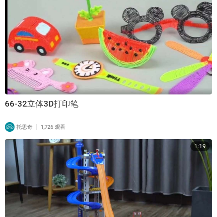
66-32立体3D打印笔
|
托思奇
1,726 观看
1:19