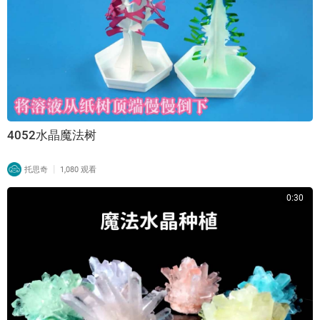
4052水晶魔法树
|
托思奇
1,080 观看
0:30