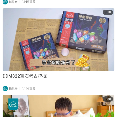
|
托思奇
1,055 观看
0:10
DDM322宝石考古挖掘
|
托思奇
1,144 观看
0:30