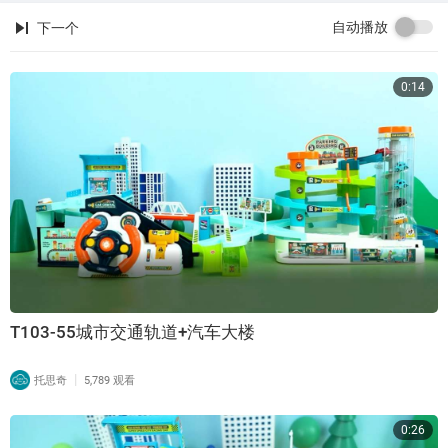
自动播放
下一个
0:14
T103-55城市交通轨道+汽车大楼
|
托思奇
5,789 观看
0:26