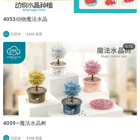
4053动物魔法水晶
|
托思奇
4,646 观看
0:10
4059—魔法水晶树
|
托思奇
4,948 观看