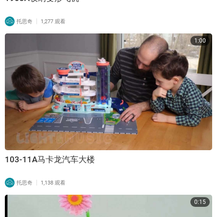
|
托思奇
1,277 观看
1:00
103-11A马卡龙汽车大楼
|
托思奇
1,138 观看
0:15