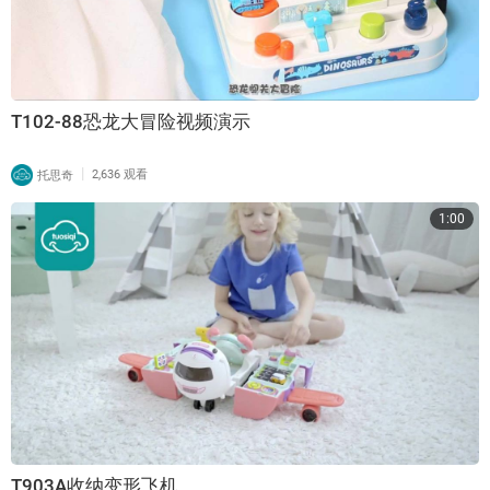
T102-88恐龙大冒险视频演示
|
托思奇
2,636 观看
1:00
T903A收纳变形飞机