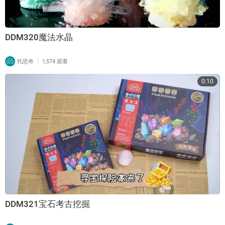
DDM320魔法水晶
|
托思奇
1,574 观看
0:10
DDM321宝石考古挖掘