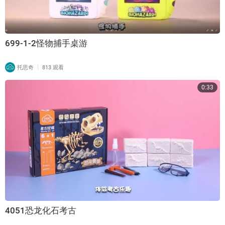
699-1-2怪物捕手桌游
|
托思奇
813 观看
0:33
4051恐龙化石考古