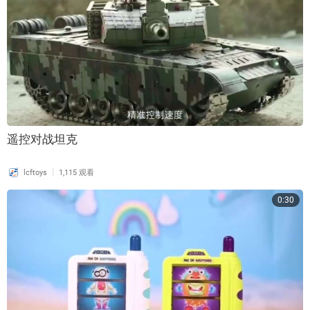
遥控对战坦克
|
lcftoys
1,115 观看
0:30