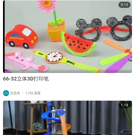
0:15
66-32立体3D打印笔
|
托思奇
1,725 观看
1:19