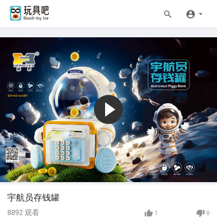
宇航员存钱罐
8892
观看
1
0