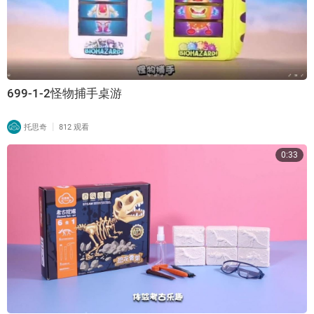
699-1-2怪物捕手桌游
|
托思奇
812 观看
0:33