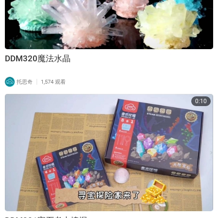
DDM320魔法水晶
|
托思奇
1,574 观看
0:10