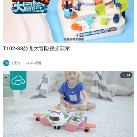
T102-88恐龙大冒险视频演示
|
托思奇
2,636 观看
1:00