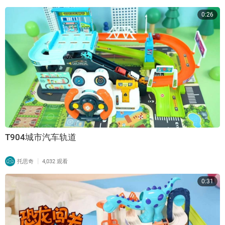
0:26
T904城市汽车轨道
|
托思奇
4,032 观看
0:31