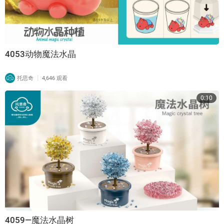
4053动物魔法水晶
|
托思奇
4,646 观看
0:10
4059—魔法水晶树