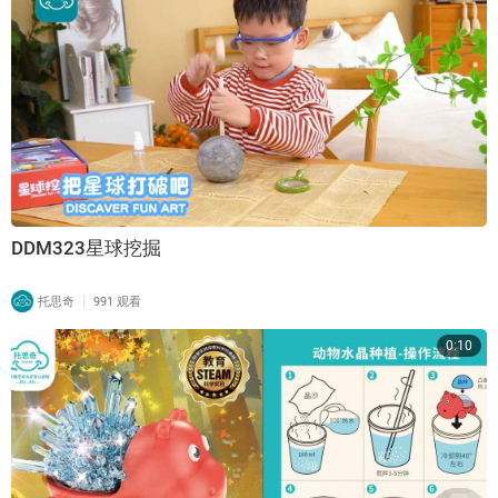
DDM323星球挖掘
|
托思奇
991 观看
0:10