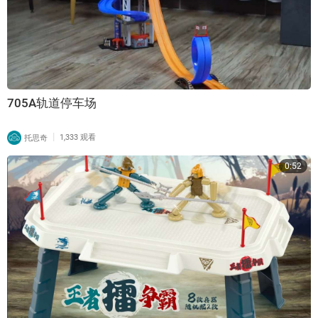
705A轨道停车场
|
托思奇
1,333 观看
0:52