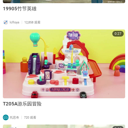
19905竹节英雄
|
lcftoys
12,858 观看
0:27
T205A游乐园冒险
|
托思奇
720 观看