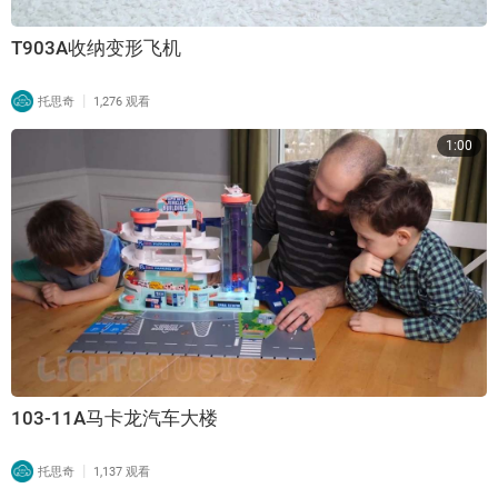
T903A收纳变形飞机
|
托思奇
1,276 观看
1:00
103-11A马卡龙汽车大楼
|
托思奇
1,137 观看