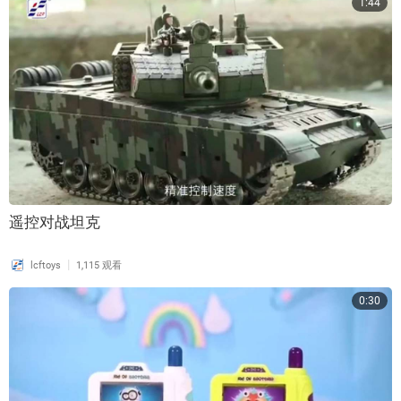
1:44
遥控对战坦克
|
lcftoys
1,115 观看
0:30