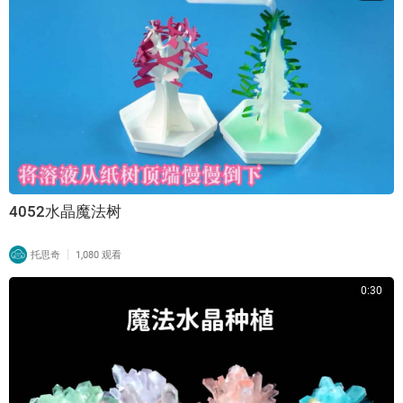
4052水晶魔法树
|
托思奇
1,080 观看
0:30