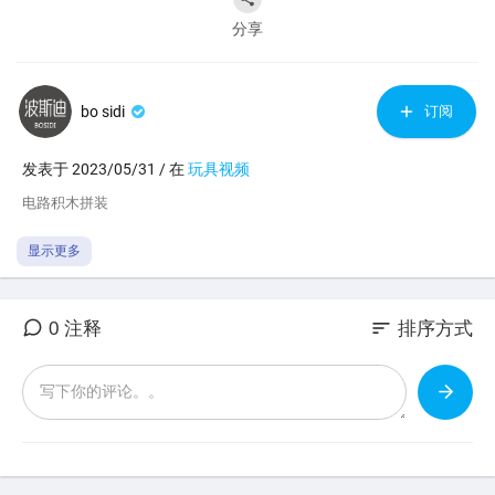
分享
bo sidi
订阅
发表于 2023/05/31 / 在
玩具视频
⁣电路积木拼装
显示更多
sort
0 注释
排序方式