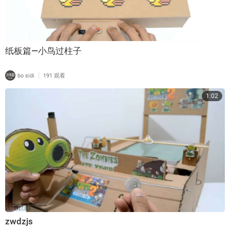
纸板篇—小鸟过柱子
|
bo sidi
191 观看
1:02
zwdzjs