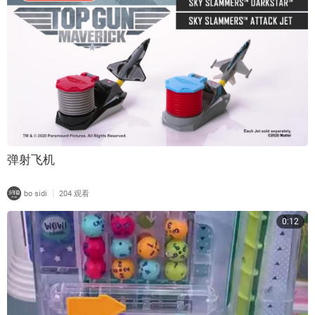
弹射飞机
|
bo sidi
204 观看
0:12