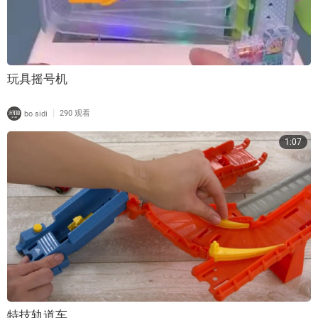
玩具摇号机
|
bo sidi
290 观看
1:07
特技轨道车