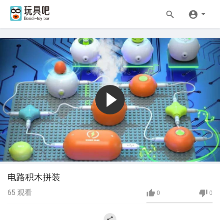
电路积木拼装
65
观看
0
0