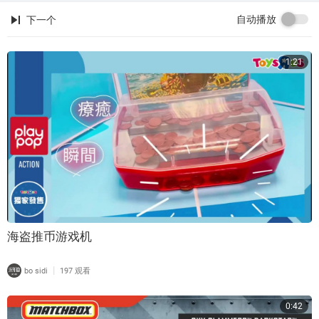
自动播放
下一个
1:21
海盗推币游戏机
|
bo sidi
197 观看
0:42