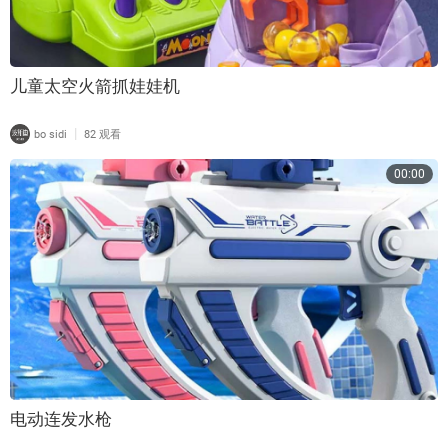
儿童太空火箭抓娃娃机
|
bo sidi
82 观看
00:00
电动连发水枪