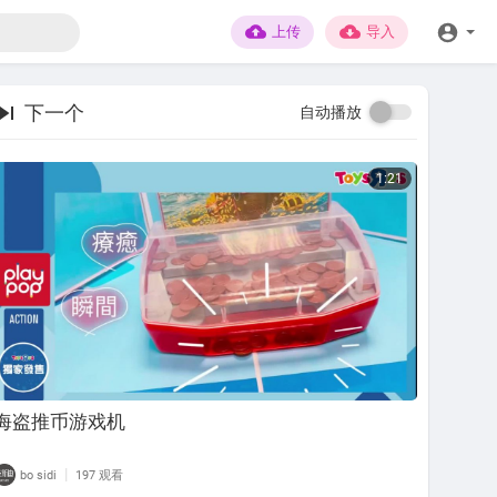
上传
导入
下一个
自动播放
1:21
海盗推币游戏机
|
bo sidi
197 观看