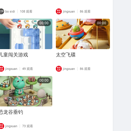
|
|
bo sidi
108 观看
jingxuan
86 观看
00:00
00:00
儿童闯关游戏
太空飞碟
|
|
jingxuan
49 观看
jingxuan
86 观看
00:00
恐龙谷垂钓
|
jingxuan
73 观看