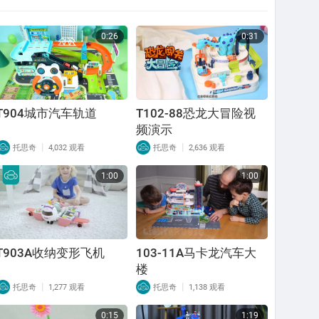
0:26
0:31
T904城市汽车轨道
T102-88恐龙大冒险视
频演示
|
|
托思奇
4,032 观看
托思奇
2,636 观看
1:00
1:00
T903A收纳变形飞机
103-11A马卡龙汽车大
楼
|
|
托思奇
1,277 观看
托思奇
1,138 观看
0:15
1:19