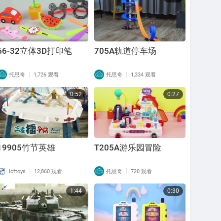
66-32立体3D打印笔
705A轨道停车场
|
|
托思奇
1,726 观看
托思奇
1,334 观看
0:52
0:27
19905竹节英雄
T205A游乐园冒险
|
|
lcftoys
12,860 观看
托思奇
720 观看
1:44
0:30