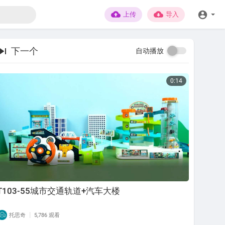
上传
导入
下一个
自动播放
0:14
T103-55城市交通轨道+汽车大楼
|
托思奇
5,786 观看