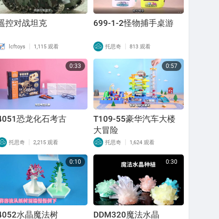
遥控对战坦克
699-1-2怪物捕手桌游
|
|
lcftoys
1,115 观看
托思奇
813 观看
0:33
0:57
4051恐龙化石考古
T109-55豪华汽车大楼
大冒险
|
|
托思奇
2,215 观看
托思奇
1,624 观看
0:10
0:30
4052水晶魔法树
DDM320魔法水晶