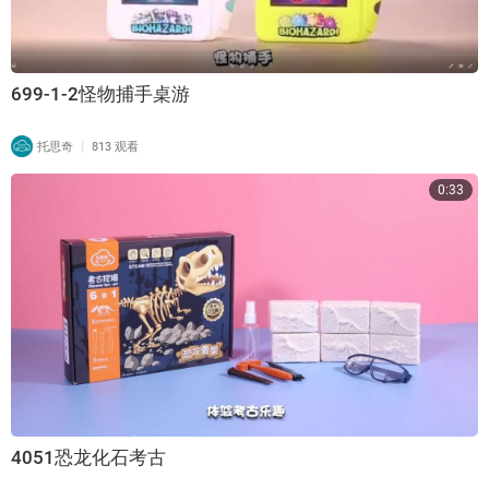
699-1-2怪物捕手桌游
|
托思奇
813 观看
0:33
4051恐龙化石考古