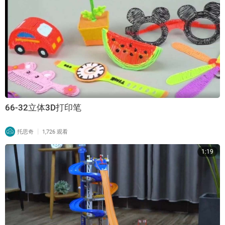
66-32立体3D打印笔
|
托思奇
1,726 观看
1:19