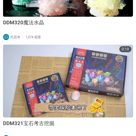
DDM320魔法水晶
|
托思奇
1,574 观看
0:10
DDM321宝石考古挖掘