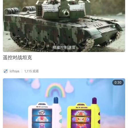
遥控对战坦克
|
lcftoys
1,115 观看
0:30