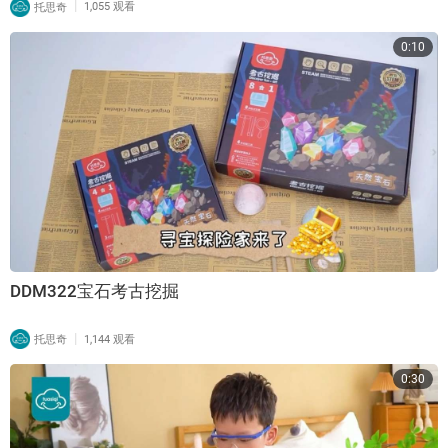
|
托思奇
1,055 观看
0:10
DDM322宝石考古挖掘
|
托思奇
1,144 观看
0:30