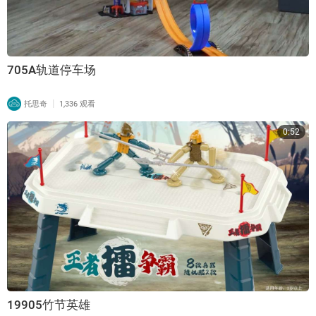
705A轨道停车场
|
托思奇
1,336 观看
0:52
19905竹节英雄