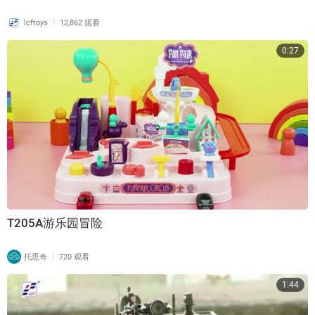
|
lcftoys
12,862 观看
0:27
T205A游乐园冒险
|
托思奇
720 观看
1:44