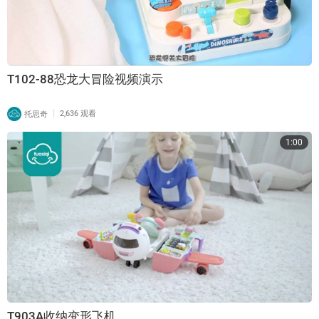
T102-88恐龙大冒险视频演示
|
托思奇
2,636 观看
1:00
T903A收纳变形飞机