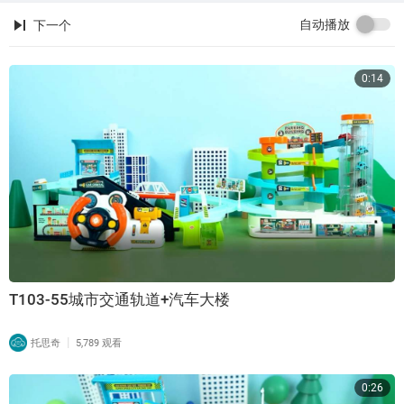
自动播放
下一个
0:14
T103-55城市交通轨道+汽车大楼
|
托思奇
5,789 观看
0:26