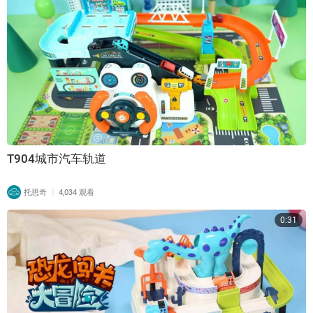
T904城市汽车轨道
|
托思奇
4,034 观看
0:31