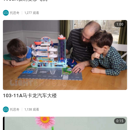
|
托思奇
1,277 观看
1:00
103-11A马卡龙汽车大楼
|
托思奇
1,138 观看
0:15