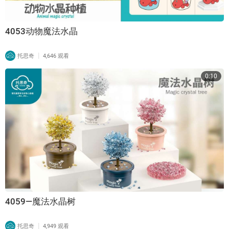
4053动物魔法水晶
|
托思奇
4,646 观看
0:10
4059—魔法水晶树
|
托思奇
4,949 观看