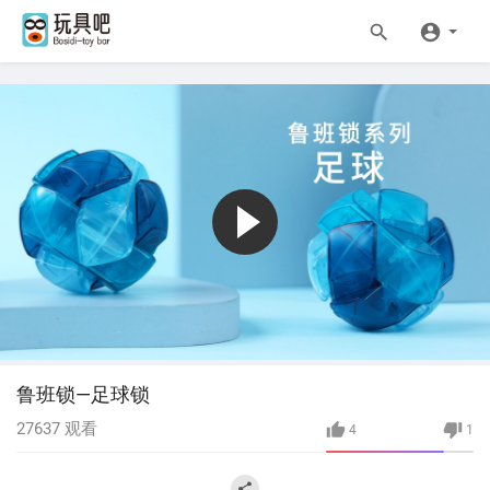
鲁班锁—足球锁
27637
观看
4
1