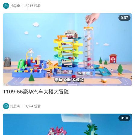
|
托思奇
2,216 观看
0:57
T109-55豪华汽车大楼大冒险
|
托思奇
1,624 观看
0:10