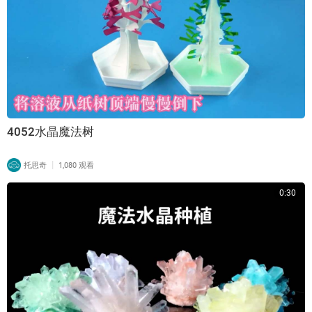
4052水晶魔法树
|
托思奇
1,080 观看
0:30