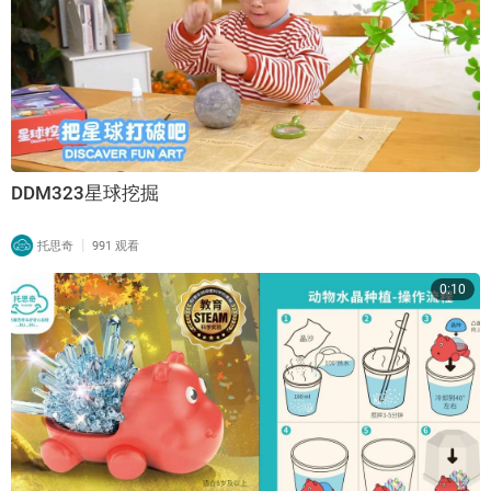
DDM323星球挖掘
|
托思奇
991 观看
0:10