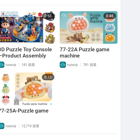
0:51
0:46
3D Puzzle Toy Console
77-22A Puzzle game
—Product Assembly
machine
|
|
tuosiqi
181 观看
tuosiqi
781 观看
0:10
77-25A-Puzzle game
|
tuosiqi
12,710 观看