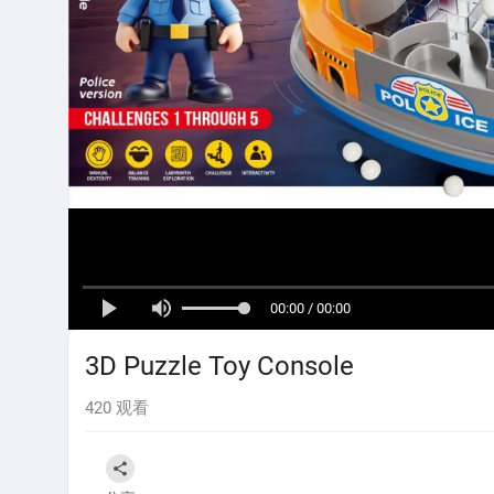
00:00 / 00:00
3D Puzzle Toy Console
420
观看