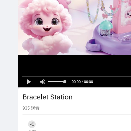
00:00 / 00:00
Bracelet Station
935
观看