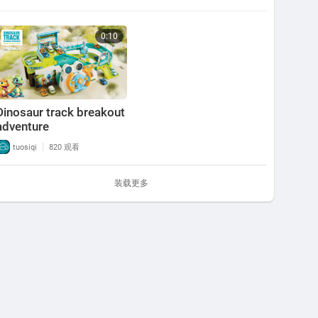
0:10
Dinosaur track breakout
adventure
|
tuosiqi
820 观看
装载更多