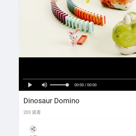
00:00 / 00:00
Dinosaur Domino
203
观看