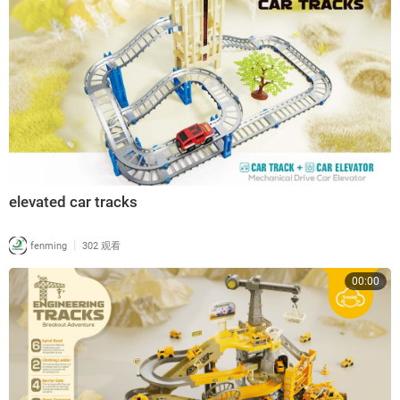
elevated car tracks
|
fenming
302 观看
00:00