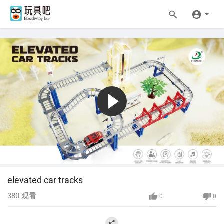
elevated car tracks
380
观看
0
0