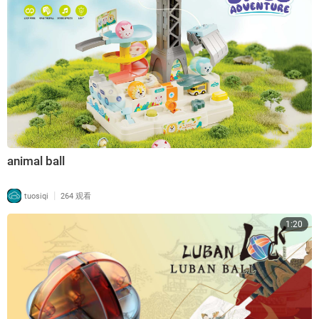
animal ball
|
tuosiqi
264 观看
1:20