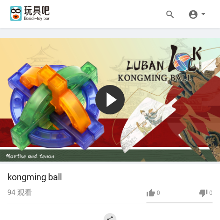
kongming ball
94
观看
0
0