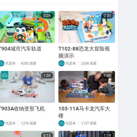
0:26
0:31
T904城市汽车轨道
T102-88恐龙大冒险视
频演示
|
|
托思奇
4,032 观看
托思奇
2,636 观看
1:00
1:00
T903A收纳变形飞机
103-11A马卡龙汽车大
楼
|
|
托思奇
1,276 观看
托思奇
1,137 观看
0:15
1:19