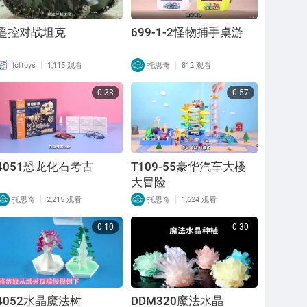
遥控对战坦克
699-1-2怪物捕手桌游
|
|
lcftoys
1,115 观看
托思奇
812 观看
0:33
0:57
4051恐龙化石考古
T109-55豪华汽车大楼
大冒险
|
|
托思奇
2,215 观看
托思奇
1,624 观看
0:10
0:30
4052水晶魔法树
DDM320魔法水晶