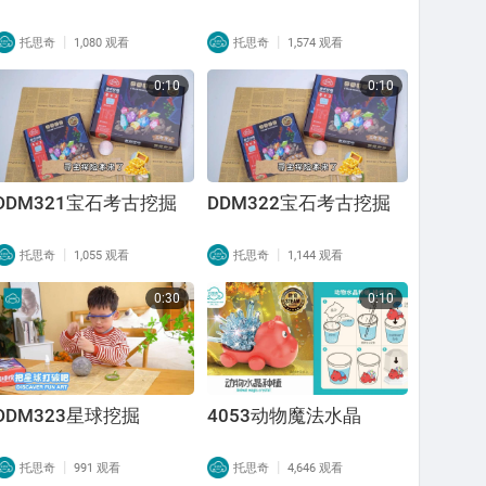
|
|
托思奇
1,080 观看
托思奇
1,574 观看
0:10
0:10
DDM321宝石考古挖掘
DDM322宝石考古挖掘
|
|
托思奇
1,055 观看
托思奇
1,144 观看
0:30
0:10
DDM323星球挖掘
4053动物魔法水晶
|
|
托思奇
991 观看
托思奇
4,646 观看