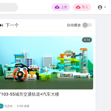
上传
导入
下一个
自动播放
0:14
T103-55城市交通轨道+汽车大楼
|
托思奇
5,783 观看