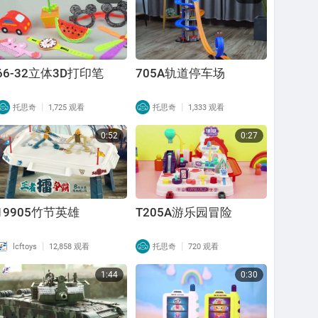
66-32立体3D打印笔
705A轨道停车场
|
|
托思奇
1,725 观看
托思奇
1,333 观看
0:52
0:27
19905竹节英雄
T205A游乐园冒险
|
|
lcftoys
12,858 观看
托思奇
720 观看
1:44
0:30