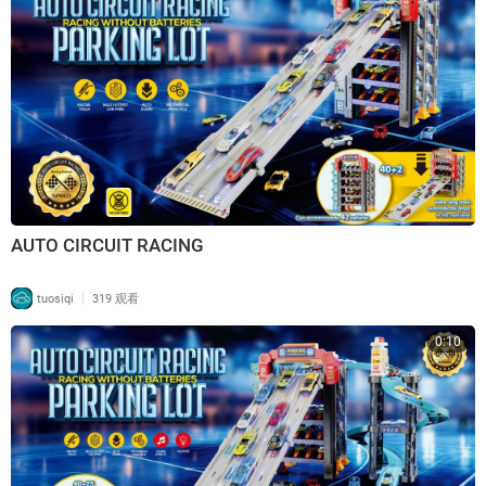
AUTO CIRCUIT RACING
|
tuosiqi
319 观看
0:10