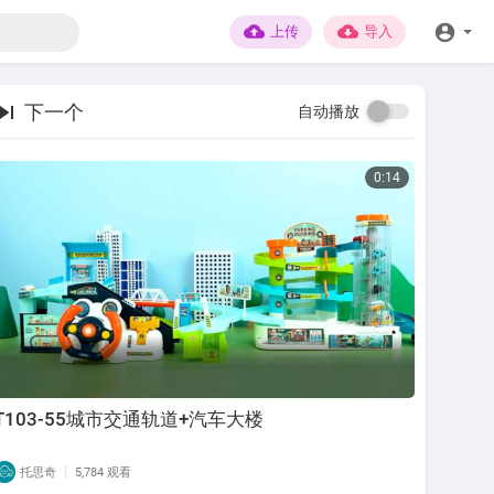
上传
导入
下一个
自动播放
0:14
T103-55城市交通轨道+汽车大楼
|
托思奇
5,784 观看