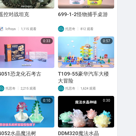
遥控对战坦克
699-1-2怪物捕手桌游
|
|
lcftoys
1,115 观看
托思奇
812 观看
0:33
0:57
4051恐龙化石考古
T109-55豪华汽车大楼
大冒险
|
|
托思奇
2,215 观看
托思奇
1,624 观看
0:10
0:30
4052水晶魔法树
DDM320魔法水晶