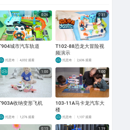
0:26
0:31
T904城市汽车轨道
T102-88恐龙大冒险视
频演示
|
|
托思奇
4,032 观看
托思奇
2,636 观看
1:00
1:00
T903A收纳变形飞机
103-11A马卡龙汽车大
楼
|
|
托思奇
1,276 观看
托思奇
1,137 观看
0:15
1:19