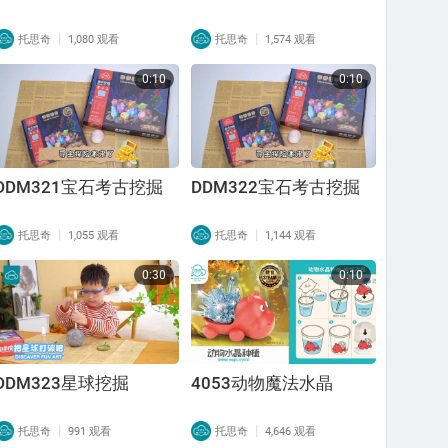
|
|
托思奇
1,080 观看
托思奇
1,574 观看
0:10
0:10
DDM321宝石考古挖掘
DDM322宝石考古挖掘
|
|
托思奇
1,055 观看
托思奇
1,144 观看
0:30
0:10
DDM323星球挖掘
4053动物魔法水晶
|
|
托思奇
991 观看
托思奇
4,646 观看