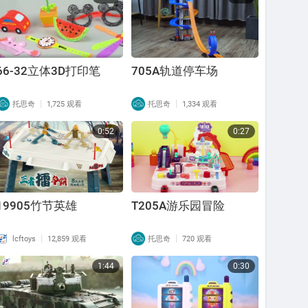
66-32立体3D打印笔
705A轨道停车场
|
|
托思奇
1,725 观看
托思奇
1,334 观看
0:52
0:27
19905竹节英雄
T205A游乐园冒险
|
|
lcftoys
12,859 观看
托思奇
720 观看
1:44
0:30