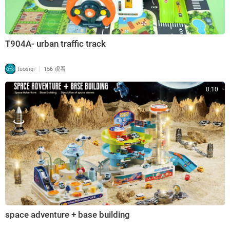
T904A- urban traffic track
|
tuosiqi
156 观看
0:10
⁣space adventure + base building