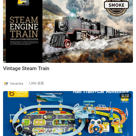
Vintage Steam Train
|
heracles
1,066 观看
0:10