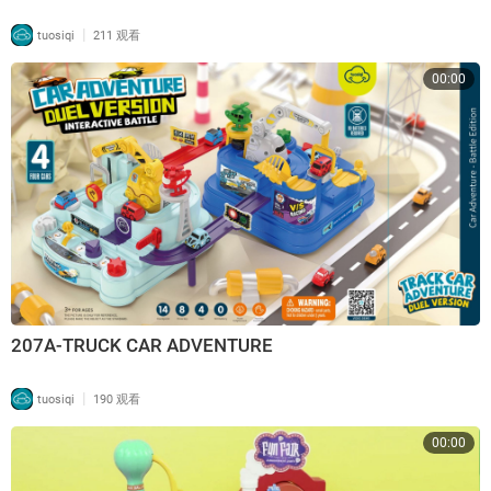
|
tuosiqi
211 观看
00:00
207A-TRUCK CAR ADVENTURE
|
tuosiqi
190 观看
00:00