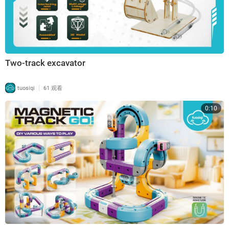
Two-track excavator
|
tuosiqi
61 观看
0:10