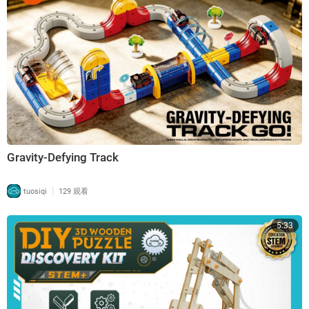
Gravity-Defying Track
|
tuosiqi
129 观看
5:33