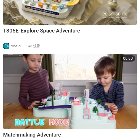
T805E-Explore Space Adventure
|
tuosiqi
348 观看
00:00
Matchmaking Adventure