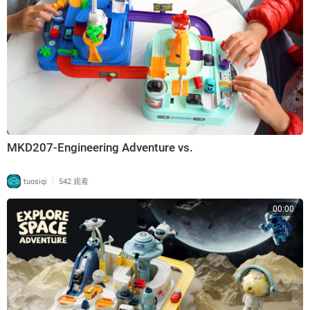
MKD207-Engineering Adventure vs.
|
tuosiqi
542 观看
00:00