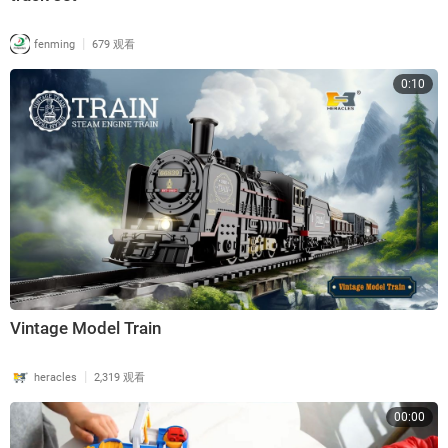
|
fenming
679 观看
0:10
Vintage Model Train
|
heracles
2,319 观看
00:00