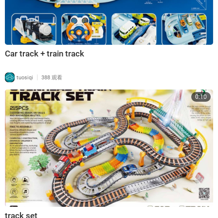
Car track + train track
|
tuosiqi
388 观看
0:10
track set