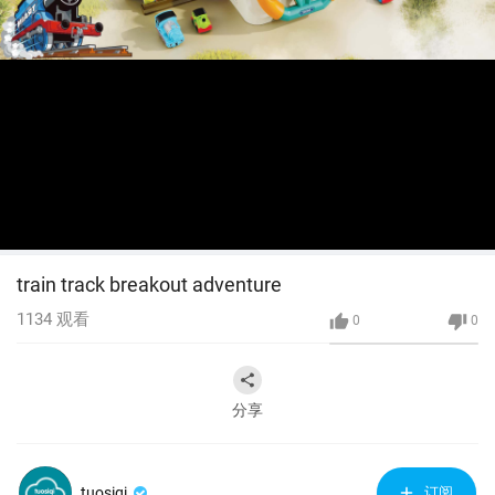
train track breakout adventure
1134
观看
0
0
分享
tuosiqi
订阅