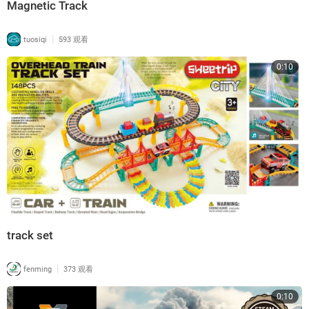
Magnetic Track
|
tuosiqi
593 观看
0:10
track set
|
fenming
373 观看
0:10