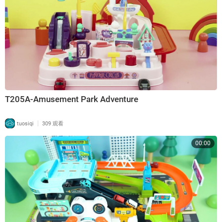
T205A-Amusement Park Adventure
|
tuosiqi
309 观看
00:00