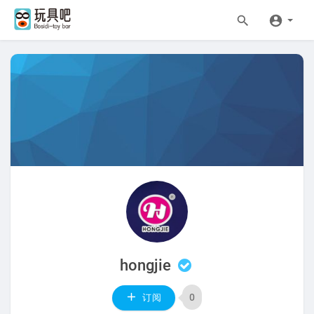
hongjie
0
订阅