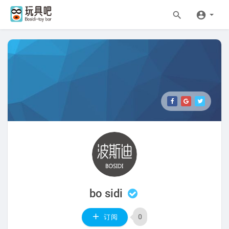
bo sidi
0
订阅