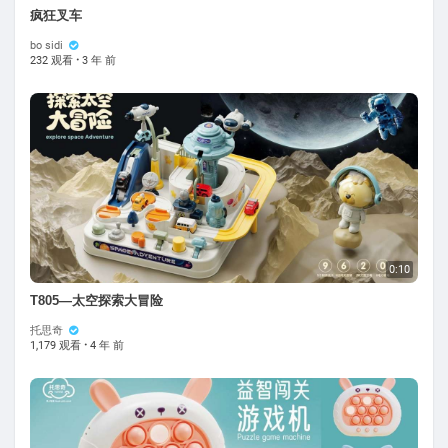
疯狂叉车
bo sidi
232 观看
·
3 年 前
0:10
T805—太空探索大冒险
托思奇
1,179 观看
·
4 年 前