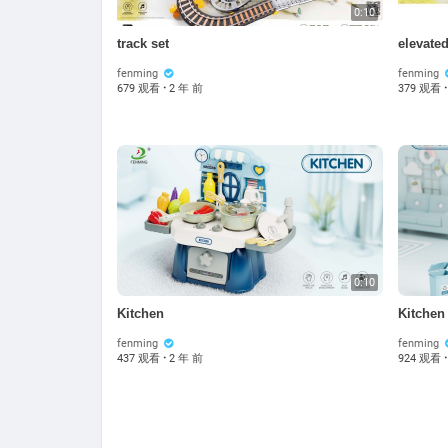
0:10
track set
elevated
fenming
fenming
679 观看
·
2 年 前
379 观看
·
0:10
Kitchen
Kitchen
fenming
fenming
437 观看
·
2 年 前
924 观看
·