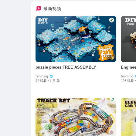
最新视频
0:10
puzzle pieces FREE ASSEMBLY
Enginee
fenming
fenming
92 观看
·
4 月 前
195 观看
·