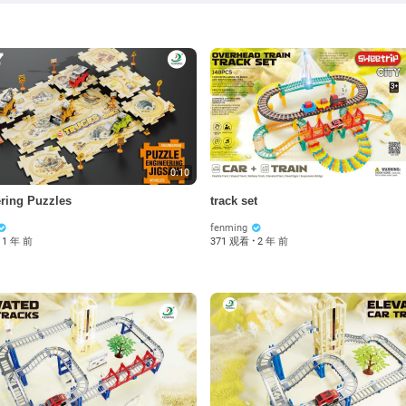
0:10
ring Puzzles
track set
fenming
1 年 前
371 观看
·
2 年 前