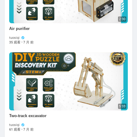
2:30
Air purifier
tuosiqi
35 观看
·
7 月 前
5:33
Two-track excavator
tuosiqi
61 观看
·
7 月 前