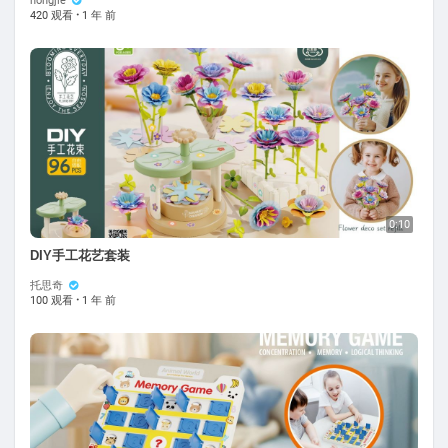
hongjie
420 观看
·
1 年 前
0:10
DIY手工花艺套装
托思奇
100 观看
·
1 年 前