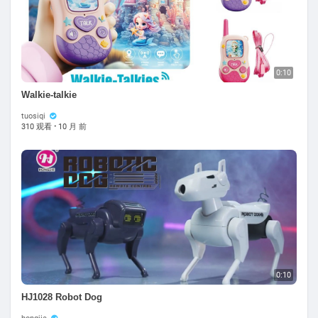
0:10
Walkie-talkie
tuosiqi
310 观看
·
10 月 前
0:10
HJ1028 Robot Dog