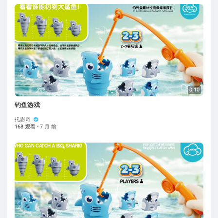
0:10
钓鱼游戏
托思奇
168 观看
·
7 月 前