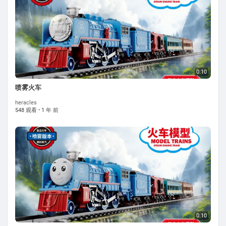
0:10
喷雾火车
heracles
548 观看
·
1 年 前
0:10