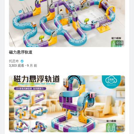
0:10
磁力悬浮轨道
托思奇
3,303 观看
·
9 月 前
0:10