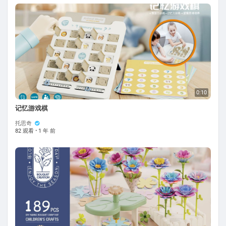
0:10
记忆游戏棋
托思奇
82 观看
·
1 年 前