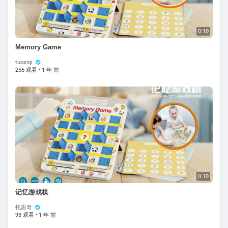
0:10
Memory Game
tuosiqi
256 观看
·
1 年 前
0:10
记忆游戏棋
托思奇
93 观看
·
1 年 前