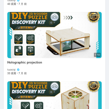
tuosiqi
43 观看
·
7 月 前
1:10
Holographic projection
tuosiqi
33 观看
·
7 月 前