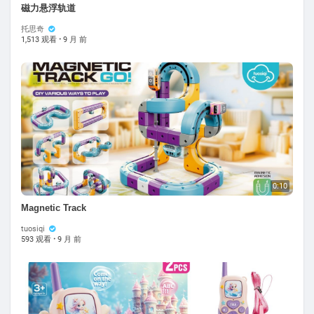
磁力悬浮轨道
托思奇
1,513 观看
·
9 月 前
0:10
Magnetic Track
tuosiqi
593 观看
·
9 月 前