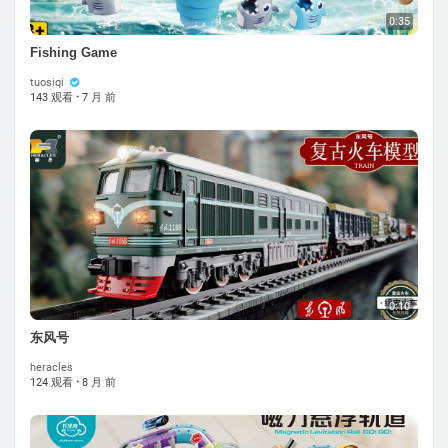
0:35
Fishing Game
tuosiqi
143 观看
·
7 月 前
0:10
东风号
heracles
124 观看
·
8 月 前